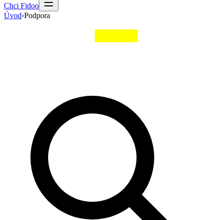
Chci Fidoo
Úvod
›
Podpora