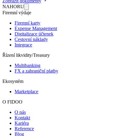
Zobrazit dokumenty
NAHORU
Firemní výdaje
Firemní karty
Expense Management
Digitalizace účtenek
Cestovní náklady
Integrace
Řízení likvidity/Treasury
Multibanking
FX a zahraniční platby
Ekosystém
Marketplace
O FIDOO
O nás
Kontakt
Kariéra
Reference
Blog