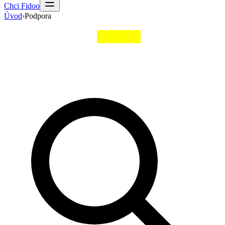
Chci Fidoo
Úvod
›
Podpora