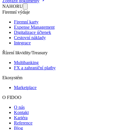
Zobrazit dokumenty
NAHORU
Firemní výdaje
Firemní karty
Expense Management
Digitalizace účtenek
Cestovní náklady
Integrace
Řízení likvidity/Treasury
Multibanking
FX a zahraniční platby
Ekosystém
Marketplace
O FIDOO
O nás
Kontakt
Kariéra
Reference
Blog