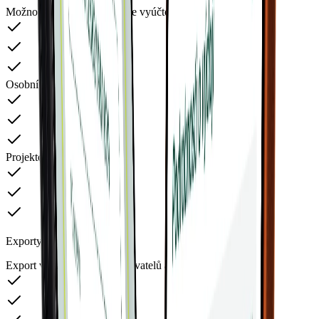
Možnost nastavení frekvence vyúčtování
Osobní vyúčtování
Projektové vyúčtování
Exporty, importy a API
Export výdajů, transakcí, uživatelů a karet do XLSX/XML