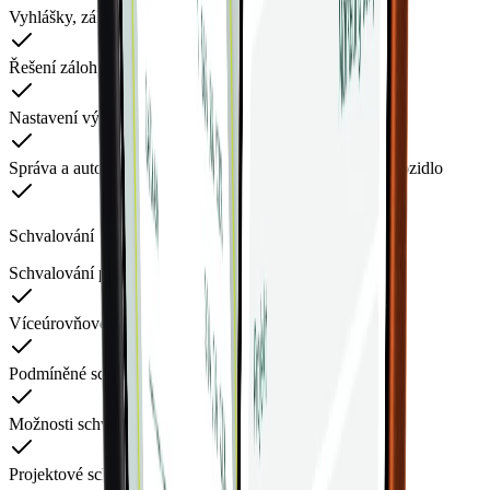
Vyhlášky, zákonné dokumenty a sazby přímo v aplikaci
Řešení zálohy ze žádosti přímo na kartu
Nastavení výpočtu stravného
Správa a automatická kalkulace kapesného a náhrad za vozidlo
Schvalování
Schvalování požadavků
Víceúrovňové schvalování
Podmíněné schvalování
Možnosti schvalování v týmech
Projektové schvalování