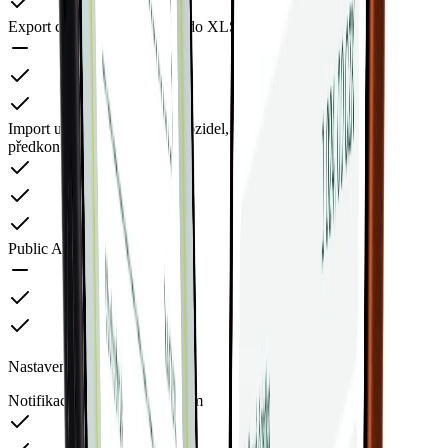
Export cesťáků a knihy jízd do XLSX/XML
Import uživatelů, projektů, vozidel, nákladových středisek,
předkontací a nákl. středisek
Public API
Nastavení notifikací
Notifikace k výdajům a kartám