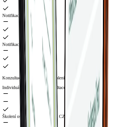
Notifikace ke knize jízd
Notifikace k cesťákům
Konzultace, implementace, školení, vývoj na míru
Individuální IT služby a konzultace / vývoj na míru
Školení osobně nebo vzdáleně, CZ nebo EN