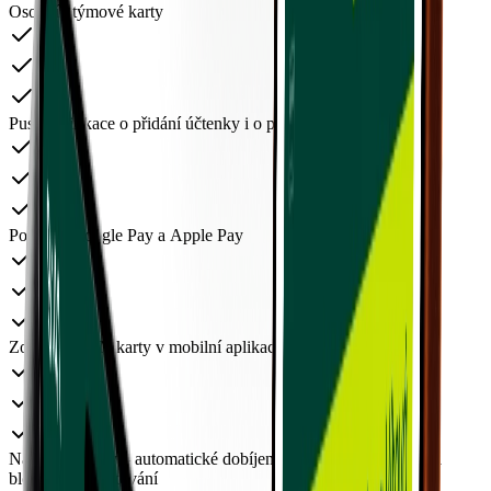
Osobní / týmové karty
Push notifikace o přidání účtenky i o platbě kartou
Podpora Google Pay a Apple Pay
Zobrazení PIN karty v mobilní aplikaci
Nastavení karty – automatické dobíjení, limity, dočasná i trvalá
blokace, odblokování