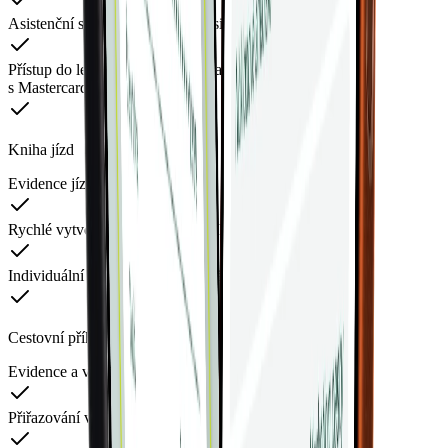
Asistenční služba Mastercard Assistent
Přístup do letištních salonků v Praze, Bratislavě a Vídni
s Mastercard BusinessCard
Kniha jízd
Evidence jízd a stavu tachometru
Rychlé vytvoření jízdy zpět a opakování jízdy
Individuální i hromadná upozornění řidičům
Cestovní příkazy
Evidence a vyúčtování služebních cest
Přiřazování výdajů ze služebky k cesťáku