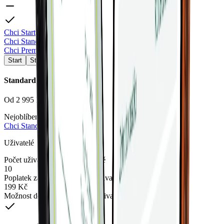
Chci Start
Chci Standard
Chci Premium
Start
Standard
Premium
Standard
Od
2 995 Kč
/
měsíc
Nejoblíbenější
Chci Standard
Uživatelé
Počet uživatelů v balíčku v ceně
10
Poplatek za každého dalšího uživatele
199 Kč
Možnost dočasné deaktivace uživatelů