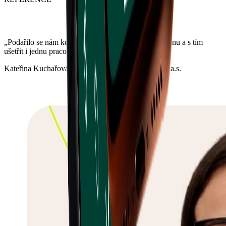
„Podařilo se nám kompletně zrušit hotovostní pokladnu a s tím
ušetřit i jednu pracovní pozici."
Kateřina Kuchařová – finanční ředitelka, CENTRA a.s.