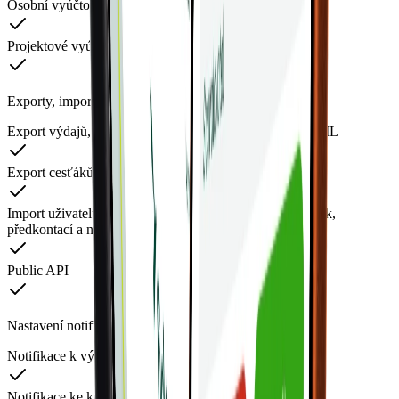
Osobní vyúčtování
Projektové vyúčtování
Exporty, importy a API
Export výdajů, transakcí, uživatelů a karet do XLSX/XML
Export cesťáků a knihy jízd do XLSX/XML
Import uživatelů, projektů, vozidel, nákladových středisek,
předkontací a nákl. středisek
Public API
Nastavení notifikací
Notifikace k výdajům a kartám
Notifikace ke knize jízd