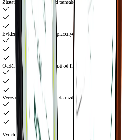
Zůstatek hotovosti a přehled transakcí hotovostních plateb
Evidence firemních výdajů placených soukromou hotovostí
Oddělení soukromých nákupů od firemních výdajů
Vyrovnání rozdílu hotovosti do mzdy nebo fakturace
Vyúčtování