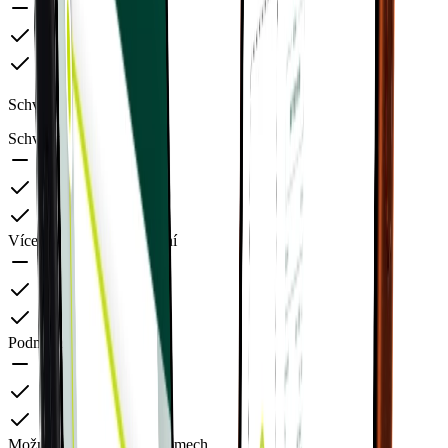
Schvalování
Schvalování požadavků
Víceúrovňové schvalování
Podmíněné schvalování
Možnosti schvalování v týmech