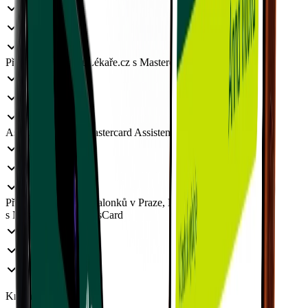
Přístup ke službě uLékaře.cz s Mastercard BusinessCard
Asistenční služba Mastercard Assistent
Přístup do letištních salonků v Praze, Bratislavě a Vídni
s Mastercard BusinessCard
Kniha jízd