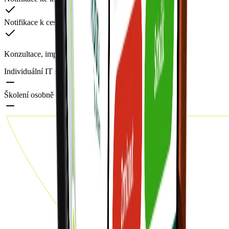
Notifikace k cesťákům
Konzultace, implementace, školení, vývoj na míru
Individuální IT služby a konzultace / vývoj na míru
Školení osobně nebo vzdáleně, CZ nebo EN