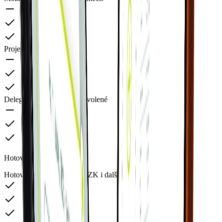
Projektové schvalování
Delegace oprávnění při dovolené
Hotovostní peněženky
Hotovostní peněženky v CZK i dalších měnách