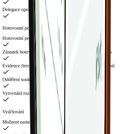
Delegace oprávnění při dovolené
Hotovostní peněženky
Hotovostní peněženky v CZK i dalších měnách
Zůstatek hotovosti a přehled transakcí hotovostních plateb
Evidence firemních výdajů placených soukromou hotovostí
Oddělení soukromých nákupů od firemních výdajů
Vyrovnání rozdílu hotovosti do mzdy nebo fakturace
Vyúčtování
Možnost nastavení frekvence vyúčtování