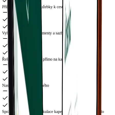
Přiřazování výdajů ze služebky k cesťáku
Vyhlášky, zákonné dokumenty a sazby přímo v aplikaci
Řešení zálohy ze žádosti přímo na kartu
Nastavení výpočtu stravného
Správa a automatická kalkulace kapesného a náhrad za vozidlo