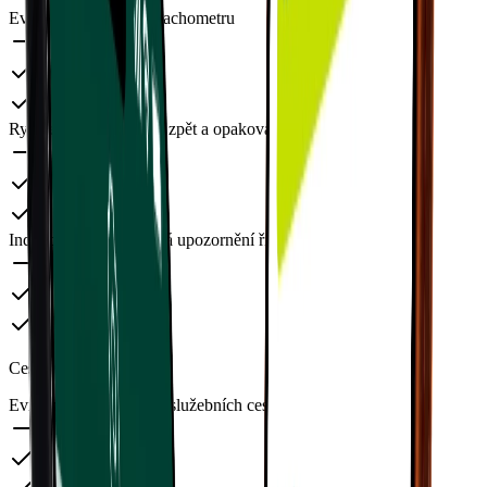
Evidence jízd a stavu tachometru
Rychlé vytvoření jízdy zpět a opakování jízdy
Individuální i hromadná upozornění řidičům
Cestovní příkazy
Evidence a vyúčtování služebních cest