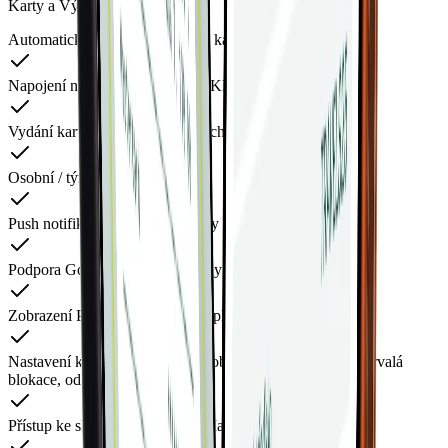
Karty a Výdaje
Automatické vytvoření výdaje z karetní transakce
Napojení na transakce z karet u KB
Vydání karty do 5 až 7 pracovních dnů
Osobní / týmové karty
Push notifikace o přidání účtenky i o platbě kartou
Podpora Google Pay a Apple Pay
Zobrazení PIN karty v mobilní aplikaci
Nastavení karty – automatické dobíjení, limity, dočasná i trvalá
blokace, odblokování
Přístup ke službě uLékaře.cz s Mastercard BusinessCard