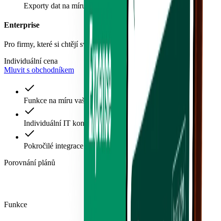
Exporty dat na míru
Enterprise
Pro firmy, které si chtějí svůj balíček poskládat samy.
Individuální cena
Mluvit s obchodníkem
Funkce na míru vašim potřebám
Individuální IT konzultace
Pokročilé integrace a vývoj
Porovnání plánů
Funkce