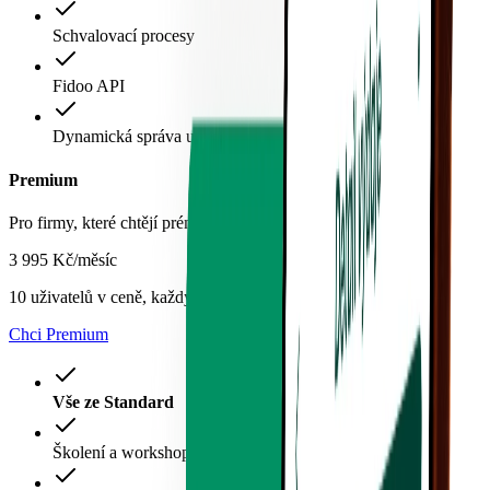
Schvalovací procesy
Fidoo API
Dynamická správa uživatelů
Premium
Pro firmy, které chtějí prémiovou péči.
3 995 Kč
/
měsíc
10 uživatelů v ceně, každý další 219 Kč / měsíc
Chci Premium
Vše ze Standard
Školení a workshopy dle potřeby