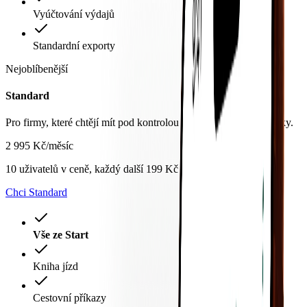
Vyúčtování výdajů
Standardní exporty
Nejoblíbenější
Standard
Pro firmy, které chtějí mít pod kontrolou všechny výdaje i cesťáky.
2 995 Kč
/
měsíc
10 uživatelů v ceně, každý další 199 Kč / měsíc
Chci Standard
Vše ze Start
Kniha jízd
Cestovní příkazy