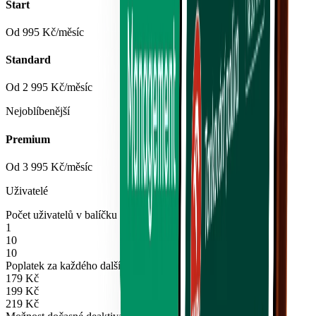
Start
Od
995 Kč
/
měsíc
Standard
Od
2 995 Kč
/
měsíc
Nejoblíbenější
Premium
Od
3 995 Kč
/
měsíc
Uživatelé
Počet uživatelů v balíčku v ceně
1
10
10
Poplatek za každého dalšího uživatele
179 Kč
199 Kč
219 Kč