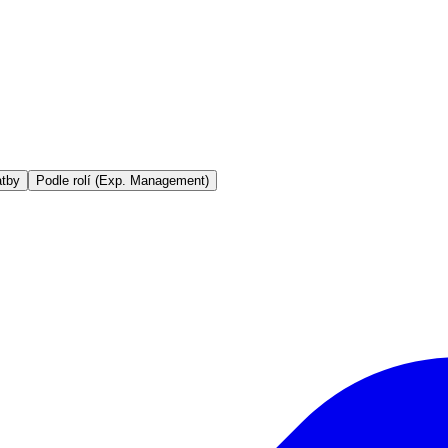
atby
Podle rolí (Exp. Management)