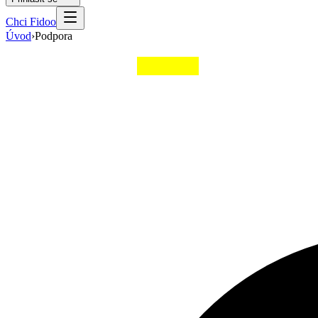
Chci Fidoo
Úvod
›
Podpora