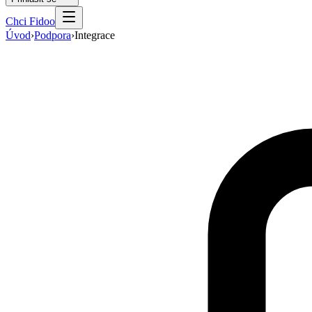
Chci Fidoo
Úvod
›
Podpora
›
Integrace