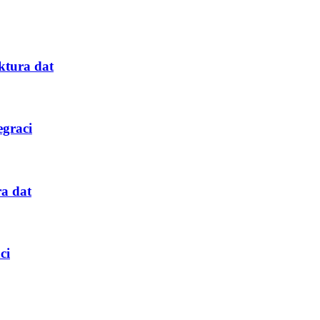
ktura dat
egraci
ra dat
ci