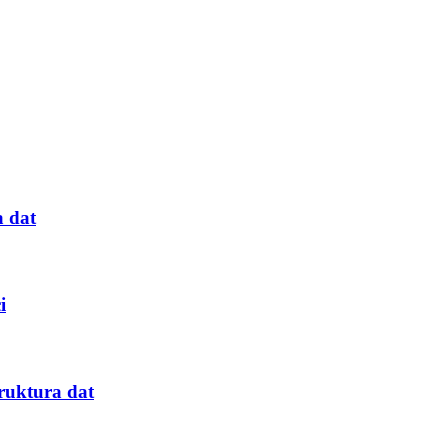
a dat
i
truktura dat