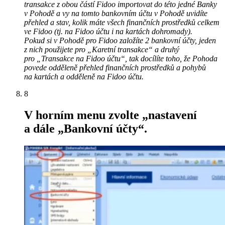
transakce z obou částí Fidoo importovat do této jedné Banky
v Pohodě a vy na tomto bankovním účtu v Pohodě uvidíte
přehled a stav, kolik máte všech finančních prostředků celkem
ve Fidoo (tj. na Fidoo účtu i na kartách dohromady).
Pokud si v Pohodě pro Fidoo založíte 2 bankovní účty, jeden
z nich použijete pro „Karetní transakce“ a druhý
pro „Transakce na Fidoo účtu“, tak docílíte toho, že Pohoda
povede odděleně přehled finančních prostředků a pohybů
na kartách a odděleně na Fidoo účtu.
8
V horním menu zvolte „nastavení
a dále „Bankovní účty“.