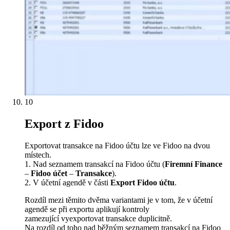
10
Export z Fidoo
Exportovat transakce na Fidoo účtu lze ve Fidoo na dvou
místech.
1. Nad seznamem transakcí na Fidoo účtu (
Firemní Finance
–
Fidoo účet
–
Transakce
).
2. V účetní agendě v části
Export Fidoo účtu
.
Rozdíl mezi těmito dvěma variantami je v tom, že v účetní
agendě se při exportu aplikují kontroly
zamezující vyexportovat transakce duplicitně.
Na rozdíl od toho nad běžným seznamem transakcí na Fidoo