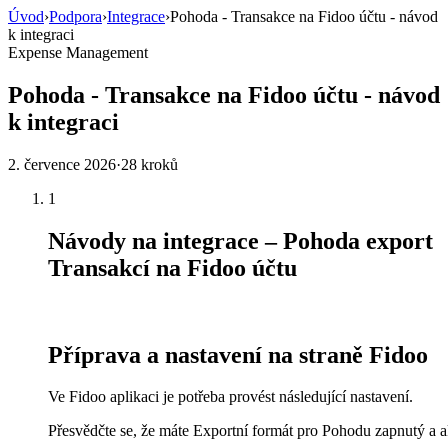
Úvod
›
Podpora
›
Integrace
›
Pohoda - Transakce na Fidoo účtu - návod
k integraci
Expense Management
Pohoda - Transakce na Fidoo účtu - návod
k integraci
2. července 2026
·
28 kroků
1
Návody na integrace – Pohoda export
Transakcí na Fidoo účtu
Příprava a nastavení na straně Fidoo
Ve Fidoo aplikaci je potřeba provést následující nastavení.
Přesvědčte se, že máte Exportní formát pro Pohodu zapnutý a ak