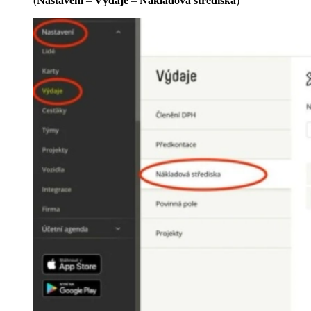
(
Nastavení
–
Výdaje
–
Nákladová střediska
)