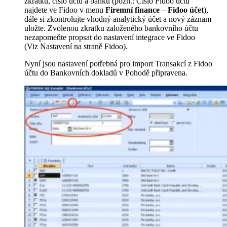
zkratku, číslo účtu a banku (pozn.: Číslo Fidoo účtu
najdete ve Fidoo v menu
Firemní finance
–
Fidoo účet
),
dále si zkontrolujte vhodný analytický účet a nový záznam
uložte. Zvolenou zkratku založeného bankovního účtu
nezapomeňte propsat do nastavení integrace ve Fidoo
(Viz
Nastavení na straně Fidoo
)
.
Nyní jsou nastavení potřebná pro import Transakcí z Fidoo
účtu do Bankovních dokladů v Pohodě připravena.