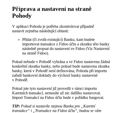
Příprava a nastavení na straně
Pohody
V aplikaci Pohoda je potřeba zkontrolovat případně
nastavit zejména následující oblasti:
Přidat (či zvolit existující) Banku, kam budete
importovat transakce z Fidoo účtu a zkratku této banky
následně propsat do nastavení ve Fidoo (Viz Nastavení
na straně Fidoo).
Pokud nebude v Pohodě vybrána a ve Fidoo nastavena žádná
konkrétní zkratka banky, nebo pokud bude nastavena zkratka
banky, která v Pohodě není definována, Pohoda při importu
zařadí bankovní doklady do výchozí banky nastavené
v Pohodě.
Pokud jste tyto nastavení již provedli v rámci importu
Karetních transakcí, nemusíte už nic dalšího nastavovat.
Import Transakcí na Fidoo účtu bude v pořádku fungovat.
TIP:
Pokud si nastavíte stejnou Banku pro „Karetní
transakce“ i „Transakce na Fidoo účtu“, budou se vám