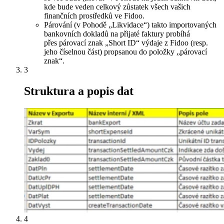
kde bude veden celkový zůstatek všech vašich
finančních prostředků ve Fidoo.
Párování (v Pohodě „Likvidace“) takto importovaných
bankovních dokladů na přijaté faktury probíhá
přes párovací znak „Short ID“ výdaje z Fidoo (resp.
jeho číselnou část) propsanou do položky „párovací
znak“.
3
Struktura a popis dat
4