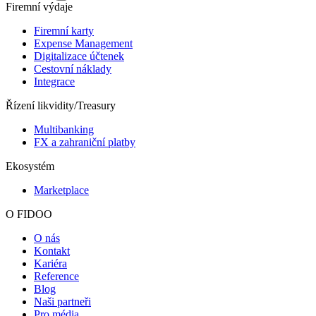
Firemní výdaje
Firemní karty
Expense Management
Digitalizace účtenek
Cestovní náklady
Integrace
Řízení likvidity/Treasury
Multibanking
FX a zahraniční platby
Ekosystém
Marketplace
O FIDOO
O nás
Kontakt
Kariéra
Reference
Blog
Naši partneři
Pro média