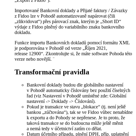
„Export z Fidoo“).
Importované Bankovní doklady a Přijaté faktury / Závazky
z Fidoo lze v Pohodě automatizovaně napárovat (čili
„zlikvidovat“) přes párovací znak, kterým je „Short ID“
výdaje z Fidoo plněný do variabilního znaku bankovního
dokladu.
Funkce importu Bankovních dokladů pomocí formátu XML
je podporována v Pohodě od verze „Říjen 2021,
release 12900“. Zkontrolujte si, že máte software Pohoda této
verze nebo novější. ¨
Transformační pravidla
Bankovní doklady budou dle globálního nastavení
v Pohodě automaticky číslovány bez použití číselných
řad (viz Nastavení v Pohodě umístěné zde: Globální
nastavení -> Doklady -> Číslování).
Pokud je transakce ve stavu „blokace“ (tj. není ještě
bankou „zúčtována“), tak se ve Fidoo vůbec nenabídne
k exportu a do Pohody se nepřenese. Je to proto, že
taková transakce se do budoucna může ještě měnit
a nemá tedy v účetnictví zatím co dělat.
Datum účetního případu, plnění DPH, příp. uplatnění