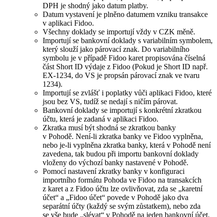
DPH je shodný jako datum platby.
Datum vystavení je plněno datumem vzniku transakce
v aplikaci Fidoo.
Všechny doklady se importují vždy v CZK měně.
Importují se bankovní doklady s variabilním symbolem,
který slouží jako párovací znak. Do variabilního
symbolu je v případě Fidoo karet propisována číselná
část Short ID výdaje z Fidoo (Pokud je Short ID např.
EX-1234, do VS je propsán párovací znak ve tvaru
1234).
Importují se zvlášť i poplatky vůči aplikaci Fidoo, které
jsou bez VS, tudíž se nedají s ničím párovat.
Bankovní doklady se importují s konkrétní zkratkou
účtu, která je zadaná v aplikaci Fidoo.
Zkratka musí být shodná se zkratkou banky
v Pohodě. Není-li zkratka banky ve Fidoo vyplněna,
nebo je-li vyplněna zkratka banky, která v Pohodě není
zavedena, tak budou při importu bankovní doklady
vloženy do výchozí banky nastavené v Pohodě.
Pomocí nastavení zkratky banky v konfiguraci
importního formátu Pohoda ve Fidoo na transakcích
z karet a z Fidoo účtu lze ovlivňovat, zda se „karetní
účet“ a „Fidoo účet“ povede v Pohodě jako dva
separátní účty (každý se svým zůstatkem), nebo zda
se vše bude „slévat“ v Pohodě na jeden bankovní účet,