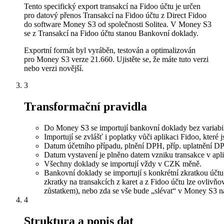
Tento specifický export transakcí na Fidoo účtu je určen
pro datový přenos Transakcí na Fidoo účtu z Direct Fidoo
do software Money S3 od společnosti Solitea. V Money S3
se z Transakcí na Fidoo účtu stanou Bankovní doklady.
Exportní formát byl vyráběn, testován a optimalizován
pro Money S3 verze 21.660. Ujistěte se, že máte tuto verzi
nebo verzi novější.
3
Transformační pravidla
Do Money S3 se importují bankovní doklady bez variabiln
Importují se zvlášť i poplatky vůči aplikaci Fidoo, které 
Datum účetního případu, plnění DPH, příp. uplatnění DP
Datum vystavení je plněno datem vzniku transakce v apli
Všechny doklady se importují vždy v CZK měně.
Bankovní doklady se importují s konkrétní zkratkou účtu
zkratky na transakcích z karet a z Fidoo účtu lze ovlivň
zůstatkem), nebo zda se vše bude „slévat“ v Money S3 na
4
Struktura a popis dat