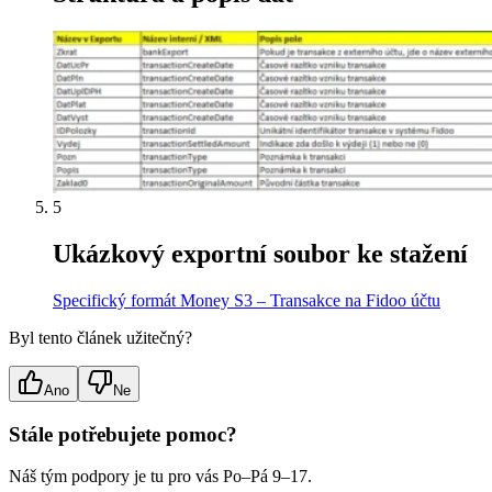
5
Ukázkový exportní soubor ke stažení
Specifický formát Money S3 – Transakce na Fidoo účtu
Byl tento článek užitečný?
Ano
Ne
Stále potřebujete pomoc?
Náš tým podpory je tu pro vás Po–Pá 9–17.