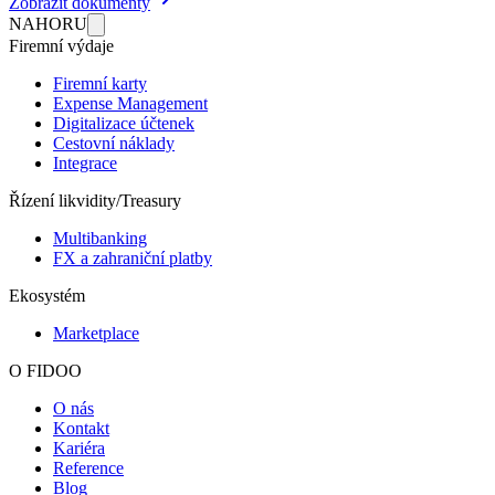
Zobrazit dokumenty
NAHORU
Firemní výdaje
Firemní karty
Expense Management
Digitalizace účtenek
Cestovní náklady
Integrace
Řízení likvidity/Treasury
Multibanking
FX a zahraniční platby
Ekosystém
Marketplace
O FIDOO
O nás
Kontakt
Kariéra
Reference
Blog