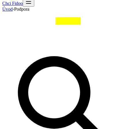
Chci Fidoo
Úvod
›
Podpora