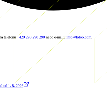
na telefonu
+420 290 290 290
nebo e-mailu
info@fidoo.com
.
.
 od 1. 8. 2026