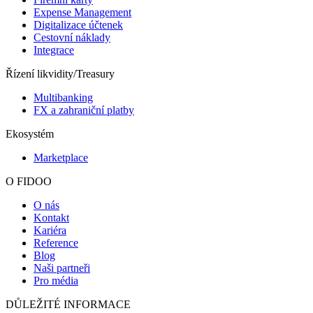
Expense Management
Digitalizace účtenek
Cestovní náklady
Integrace
Řízení likvidity/Treasury
Multibanking
FX a zahraniční platby
Ekosystém
Marketplace
O FIDOO
O nás
Kontakt
Kariéra
Reference
Blog
Naši partneři
Pro média
DŮLEŽITÉ INFORMACE