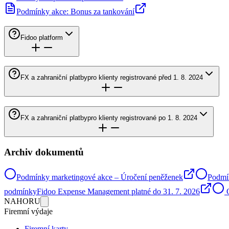
Podmínky akce: Bonus za tankování
Fidoo platform
FX a zahraniční platby
pro klienty registrované před 1. 8. 2024
FX a zahraniční platby
pro klienty registrované po 1. 8. 2024
Archiv dokumentů
Podmínky marketingové akce – Úročení peněženek
Podmín
podmínkyFidoo Expense Management platné do 31. 7. 2026
O
NAHORU
Firemní výdaje
Firemní karty