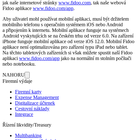
jak naše internetové stránky
www.fidoo.com
, tak naše webová
Fidoo aplikace
www.fidoo.com/app
.
Aby uživatel mohl používat mobilní aplikaci, musí být držitelem
mobilního telefonu s operačním systémem iOS nebo Android
a připojením k internetu. Mobilní aplikace funguje na systémech
Android vyskytujících se na českém trhu od verze 6.0. Na zařízení
iPhone funguje mobilní aplikace od verze iOS 12.0. Mobilní Fidoo
aplikace není optimalizována pro zařízení typu iPad nebo tablet.
Na těchto tabletových zařízeních si však můžete spustit naší Fidoo
aplikaci
www.fidoo.com/app
jako na normální m stolním počítači
nebo notebooku.
NAHORU
Firemní výdaje
Firemní karty
Expense Management
Digitalizace účtenek
Cestovní náklady
Integrace
Řízení likvidity/Treasury
Multibanking