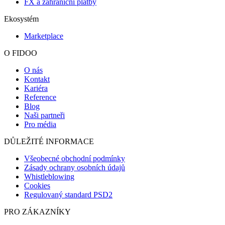
FX a zahraniční platby
Ekosystém
Marketplace
O FIDOO
O nás
Kontakt
Kariéra
Reference
Blog
Naši partneři
Pro média
DŮLEŽITÉ INFORMACE
Všeobecné obchodní podmínky
Zásady ochrany osobních údajů
Whistleblowing
Cookies
Regulovaný standard PSD2
PRO ZÁKAZNÍKY