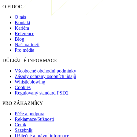
O FIDOO
O nás
Kontakt
Kariéra
Reference
Blog
Naši partneři
Pro média
DŮLEŽITÉ INFORMACE
Všeobecné obchodní podmínky
Zásady ochrany osobních údajů
Whistleblowing
Cookies
Regulovaný standard PSD2
PRO ZÁKAZNÍKY
Péče a podpora
Reklamace/Stížnosti
Ceník
Sazebník
Užitečné a právní informace