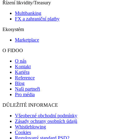
Řízení likvidity/Treasury
Multibanking
FX a zahraniční platby
Ekosystém
Marketplace
O FIDOO
O nás
Kontakt
Kariéra
Reference
Blog
Naši partneři
Pro média
DŮLEŽITÉ INFORMACE
Všeobecné obchodní podmínky
Zásady ochrany osobních údajů
Whistleblowing
Cookies
Regulovaný standard PSD2