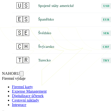
🇺🇸
Spojené státy americké
USD
🇪🇸
Španělsko
EUR
🇸🇪
Švédsko
SEK
🇨🇭
Švýcarsko
CHF
🇹🇷
Turecko
TRY
NAHORU
Firemní výdaje
Firemní karty
Expense Management
Digitalizace účtenek
Cestovní náklady
Integrace