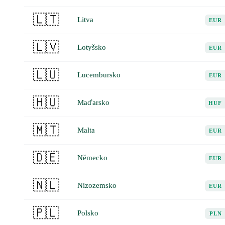
🇱🇹
Litva
EUR
🇱🇻
Lotyšsko
EUR
🇱🇺
Lucembursko
EUR
🇭🇺
Maďarsko
HUF
🇲🇹
Malta
EUR
🇩🇪
Německo
EUR
🇳🇱
Nizozemsko
EUR
🇵🇱
Polsko
PLN