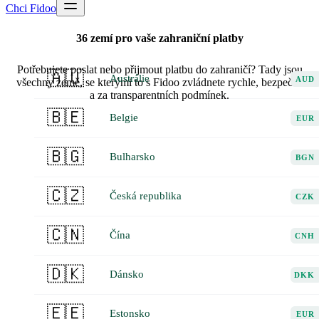
Chci Fidoo
36 zemí pro vaše zahraniční platby
Potřebujete poslat nebo přijmout platbu do zahraničí? Tady jsou
🇦🇺
Austrálie
AUD
všechny země, se kterými to s Fidoo zvládnete rychle, bezpečně
a za transparentních podmínek.
🇧🇪
Belgie
EUR
🇧🇬
Bulharsko
BGN
🇨🇿
Česká republika
CZK
🇨🇳
Čína
CNH
🇩🇰
Dánsko
DKK
🇪🇪
Estonsko
EUR