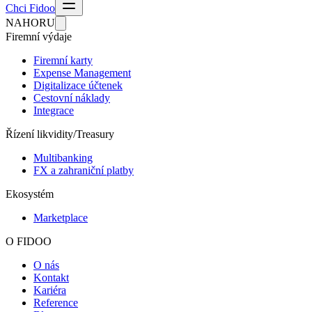
Chci Fidoo
NAHORU
Firemní výdaje
Firemní karty
Expense Management
Digitalizace účtenek
Cestovní náklady
Integrace
Řízení likvidity/Treasury
Multibanking
FX a zahraniční platby
Ekosystém
Marketplace
O FIDOO
O nás
Kontakt
Kariéra
Reference