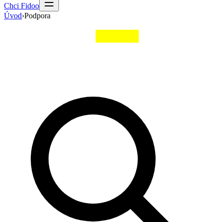
Chci Fidoo
Úvod
›
Podpora