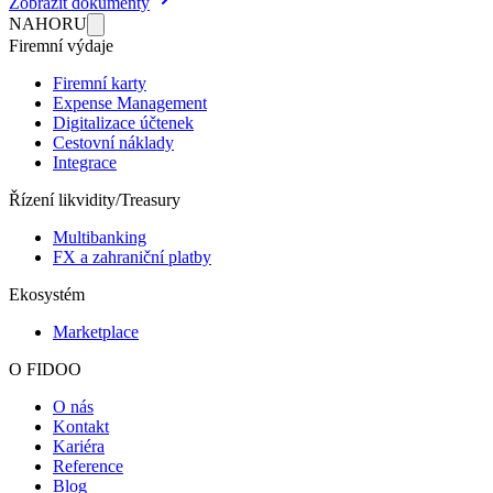
Zobrazit dokumenty
NAHORU
Firemní výdaje
Firemní karty
Expense Management
Digitalizace účtenek
Cestovní náklady
Integrace
Řízení likvidity/Treasury
Multibanking
FX a zahraniční platby
Ekosystém
Marketplace
O FIDOO
O nás
Kontakt
Kariéra
Reference
Blog